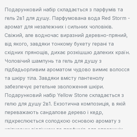
Подарунковий набір складається з парфумів та
гель 2в1 для душу. Парфумована вода Red Storm -
аромат для незалежних і сильних чоловіків.
Свіжий, але водночас виразний деревно-пряний,
від якого, завдяки тонкому букету герані та
східних прянощів, дихає розкішшю далеких країн.
Чоловічий шампунь та гель для душу з
підбадьорливим ароматом чудово вимиє волосся
та шкіру тіла. Завдяки вмісту пантенолу
забезпечує ретельне зволоження шкіри.
Подарунковий набір Yellow Stone складається з
гелю для душу 2в1. Екзотична композиція, в якій
переважають сандалове дерево і кедр,
підкреслюється солодкою основою аромату з
квітковим відтінком та парфумів для справжніх