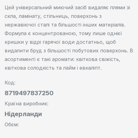
Цей універсальний миючий засіб видаляє плями зі
скла, ламінату, стільниць, поверхонь з
нержавіючої сталі та більшості інших матеріалів.
Формула є концентрованою, тому лише однієї
кришки у відрі гарячої води достатньо, щоб
видалити бруд з більшості побутових поверхонь. В
асортименті є такі аромати: квіткова свіжість,
квіткова солодкість та лайм і евкаліпт.
Код:
8719497837250
Країна виробник:
Нідерланди
Oбєм:
1 л