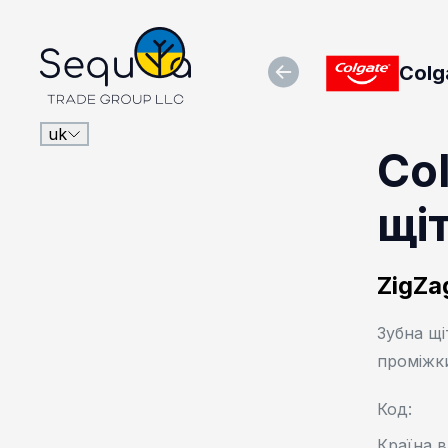
Colg
uk
Col
Українська
English
щі
ZigZa
Зубна щі
проміжки
Код:
Країна в