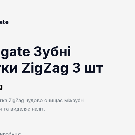
ate
gate Зубні
тки ZigZag 3 шт
g
тка ZigZag чудово очищає міжзубні
 та видаляє наліт.
иробник: