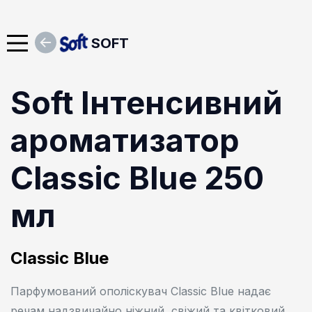
SOFT
Soft Інтенсивний
ароматизатор
Classic Blue 250
мл
Classic Blue
Парфумований ополіскувач Classic Blue надає
речам надзвичайно ніжний, свіжий та квітковий